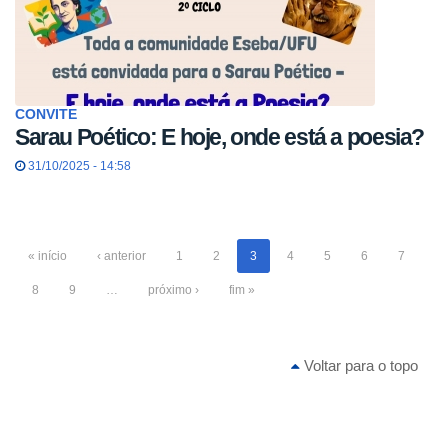
CONVITE
Sarau Poético: E hoje, onde está a poesia?
31/10/2025 - 14:58
« início
‹ anterior
1
2
3
4
5
6
7
8
9
…
próximo ›
fim »
Voltar para o topo