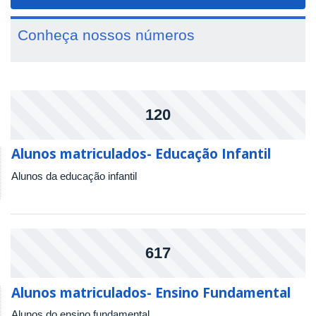
navigat
Conheça nossos números
120
Alunos matriculados- Educação Infantil
Alunos da educação infantil
617
Alunos matriculados- Ensino Fundamental
Alunos do ensino fundamental