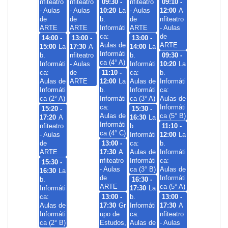
nfiteatro
nfiteatro
09:30 -
nfiteatro
09:10 -
- Aulas
- Aulas
10:20
La
- Aulas
12:00
A
de
de
b.
de
nfiteatro
ARTE
ARTE
Informáti
ARTE
- Aulas
ca:
de
14:00 -
13:00 -
13:00 -
Aulas de
ARTE
15:00
La
17:30
A
14:00
La
Informáti
b.
nfiteatro
b.
09:30 -
ca (4° A)
Informáti
- Aulas
Informáti
10:20
La
ca:
de
11:10 -
ca:
b.
Aulas de
ARTE
12:00
La
Aulas de
Informáti
Informáti
b.
Informáti
ca:
ca (2° A)
Informáti
ca (3° A)
Aulas de
ca:
Informáti
15:20 -
15:30 -
Aulas de
ca (5° B)
17:20
A
16:30
La
Informáti
nfiteatro
b.
11:10 -
ca (4° C)
- Aulas
Informáti
12:00
La
de
13:00 -
ca:
b.
ARTE
17:30
A
Aulas de
Informáti
nfiteatro
Informáti
ca:
15:30 -
- Aulas
ca (3° B)
Aulas de
16:30
La
de
Informáti
b.
16:30 -
ARTE
ca (5° A)
Informáti
17:30
La
ca:
13:00 -
b.
13:00 -
Aulas de
17:30
Gr
Informáti
17:30
A
Informáti
upo de
ca:
nfiteatro
ca (2° B)
Estudos,
Aulas de
- Aulas