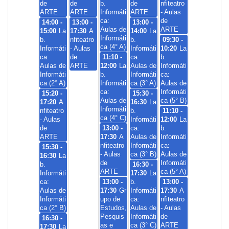
de
de
b.
de
nfiteatro
ARTE
ARTE
Informáti
ARTE
- Aulas
ca:
de
14:00 -
13:00 -
13:00 -
Aulas de
ARTE
15:00
La
17:30
A
14:00
La
Informáti
b.
nfiteatro
b.
09:30 -
ca (4° A)
Informáti
- Aulas
Informáti
10:20
La
ca:
de
11:10 -
ca:
b.
Aulas de
ARTE
12:00
La
Aulas de
Informáti
Informáti
b.
Informáti
ca:
ca (2° A)
Informáti
ca (3° A)
Aulas de
ca:
Informáti
15:20 -
15:30 -
Aulas de
ca (5° B)
17:20
A
16:30
La
Informáti
nfiteatro
b.
11:10 -
ca (4° C)
- Aulas
Informáti
12:00
La
de
13:00 -
ca:
b.
ARTE
17:30
A
Aulas de
Informáti
nfiteatro
Informáti
ca:
15:30 -
- Aulas
ca (3° B)
Aulas de
16:30
La
de
Informáti
b.
16:30 -
ARTE
ca (5° A)
Informáti
17:30
La
ca:
13:00 -
b.
13:00 -
Aulas de
17:30
Gr
Informáti
17:30
A
Informáti
upo de
ca:
nfiteatro
ca (2° B)
Estudos,
Aulas de
- Aulas
Pesquis
Informáti
de
16:30 -
as e
ca (3° C)
ARTE
17:30
La