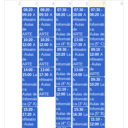
2
3
4
5
6
7
8
08:20 -
08:20 -
07:30 -
07:30 -
07:30 -
09:10
A
09:10
A
08:20
La
10:00
A
08:20
La
nfiteatro
nfiteatro
b.
nfiteatro
b.
- Aulas
- Aulas
Informáti
- Aulas
Informáti
de
de
ca:
de
ca:
ARTE
ARTE
Aulas de
ARTE
Aulas de
Informáti
Informáti
10:20 -
10:20 -
13:00 -
ca (4° B)
ca (5° C)
12:00
A
12:00
A
17:30
A
nfiteatro
nfiteatro
09:30 -
nfiteatro
09:10 -
- Aulas
- Aulas
10:20
La
- Aulas
12:00
A
de
de
b.
de
nfiteatro
ARTE
ARTE
Informáti
ARTE
- Aulas
ca:
de
14:00 -
13:00 -
13:00 -
Aulas de
ARTE
15:00
La
17:30
A
14:00
La
Informáti
b.
nfiteatro
b.
09:30 -
ca (4° A)
Informáti
- Aulas
Informáti
10:20
La
ca:
de
11:10 -
ca:
b.
Aulas de
ARTE
12:00
La
Aulas de
Informáti
Informáti
b.
Informáti
ca:
ca (2° A)
Informáti
ca (3° A)
Aulas de
ca:
Informáti
15:20 -
15:30 -
Aulas de
ca (5° B)
17:20
A
16:30
La
Informáti
nfiteatro
b.
11:10 -
ca (4° C)
- Aulas
Informáti
12:00
La