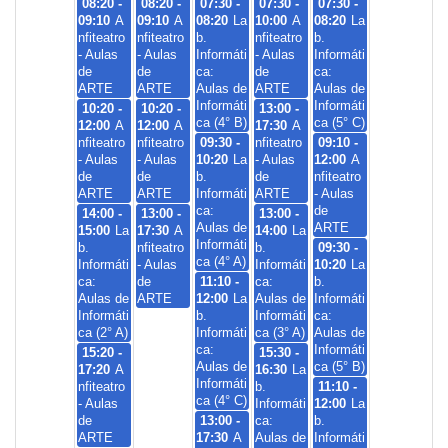
08:20 -
08:20 -
07:30 -
07:30 -
07:30 -
09:10
A
09:10
A
08:20
La
10:00
A
08:20
La
nfiteatro
nfiteatro
b.
nfiteatro
b.
- Aulas
- Aulas
Informáti
- Aulas
Informáti
de
de
ca:
de
ca:
ARTE
ARTE
Aulas de
ARTE
Aulas de
Informáti
Informáti
10:20 -
10:20 -
13:00 -
ca (4° B)
ca (5° C)
12:00
A
12:00
A
17:30
A
nfiteatro
nfiteatro
09:30 -
nfiteatro
09:10 -
- Aulas
- Aulas
10:20
La
- Aulas
12:00
A
de
de
b.
de
nfiteatro
ARTE
ARTE
Informáti
ARTE
- Aulas
ca:
de
14:00 -
13:00 -
13:00 -
Aulas de
ARTE
15:00
La
17:30
A
14:00
La
Informáti
b.
nfiteatro
b.
09:30 -
ca (4° A)
Informáti
- Aulas
Informáti
10:20
La
ca:
de
11:10 -
ca:
b.
Aulas de
ARTE
12:00
La
Aulas de
Informáti
Informáti
b.
Informáti
ca:
ca (2° A)
Informáti
ca (3° A)
Aulas de
ca:
Informáti
15:20 -
15:30 -
Aulas de
ca (5° B)
17:20
A
16:30
La
Informáti
nfiteatro
b.
11:10 -
ca (4° C)
- Aulas
Informáti
12:00
La
de
13:00 -
ca:
b.
ARTE
17:30
A
Aulas de
Informáti