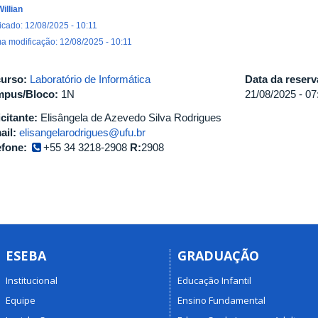
Willian
icado: 12/08/2025 - 10:11
ma modificação: 12/08/2025 - 10:11
urso:
Laboratório de Informática
Data da reser
pus/Bloco:
1N
21/08/2025 -
07
icitante:
Elisângela de Azevedo Silva Rodrigues
ail:
elisangelarodrigues@ufu.br
efone:
+55 34 3218-2908
R:
2908
ESEBA
GRADUAÇÃO
Institucional
Educação Infantil
Equipe
Ensino Fundamental