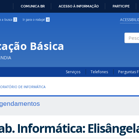
COMUNICA BR
ACESSO À INFORMAÇÃO
PARTICIPE
IR
PARA
ACESSIBIL
ra a busca
3
Ir para o rodapé
4
O
CONTEÚDO
cação Básica
Pesqui
ÂNDIA
Serviços
Telefones
Perguntas 
ORATÓRIO DE INFORMÁTICA
gendamentos
ab. Informática: Elisângel