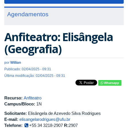
navigat
Agendamentos
Anfiteatro: Elisângela
(Geografia)
por
Willian
Publicado: 02/04/2025 - 09:31
Última modificação: 02/04/2025 - 09:31
Whatsapp
Recurso:
Anfiteatro
Campus/Bloco:
1N
Solicitante:
Elisângela de Azevedo Silva Rodrigues
E-mail:
elisangelarodrigues@ufu.br
Telefone:
+55 34 3218-2907
R:
2907