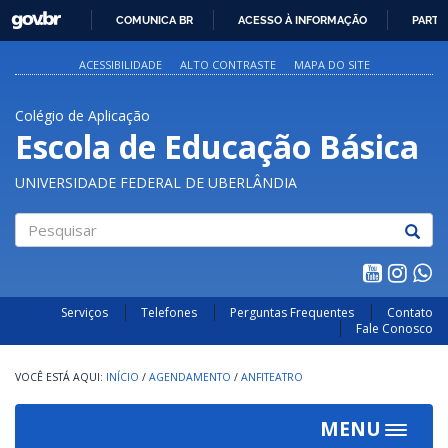
GOVBR
COMUNICA BR
ACESSO À INFORMAÇÃO
PARTI
IR
PARA
ACESSIBILIDADE
ALTO CONTRASTE
MAPA DO SITE
O
CONTEÚDO
Colégio de Aplicação
Escola de Educação Básica
UNIVERSIDADE FEDERAL DE UBERLÂNDIA
Pesquisar
Serviços
Telefones
Perguntas Frequentes
Contato
Fale Conosco
INÍCIO
/
AGENDAMENTO
/
ANFITEATRO
MENU
Toggle