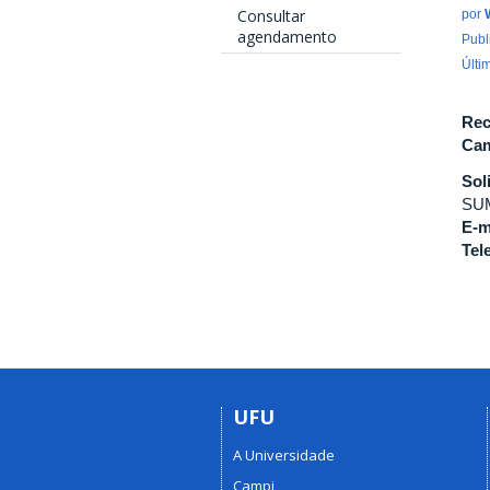
Consultar
por
agendamento
Publ
Últi
Rec
Cam
Sol
SU
E-m
Tel
UFU
A Universidade
Campi