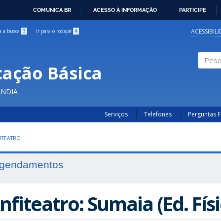
COMUNICA BR
ACESSO À INFORMAÇÃO
PARTICIPE
IR
PARA
ACESSIBIL
ra a busca
3
Ir para o rodapé
4
O
CONTEÚDO
cação Básica
Pesqui
ÂNDIA
Serviços
Telefones
Perguntas 
ITEATRO
gendamentos
nfiteatro: Sumaia (Ed. Físi