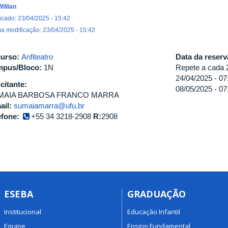
Willian
icado: 23/04/2025 - 15:42
ma modificação: 23/04/2025 - 15:42
urso:
Anfiteatro
Data da reser
pus/Bloco:
1N
Repete a cada 
24/04/2025 -
07
icitante:
08/05/2025 -
07
MAIA BARBOSA FRANCO MARRA
ail:
sumaiamarra@ufu.br
efone:
+55 34 3218-2908
R:
2908
ESEBA
GRADUAÇÃO
Institucional
Educação Infantil
Equipe
Ensino Fundamental