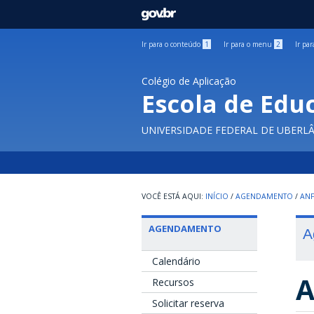
GOVBR
Ir para o conteúdo
1
Ir para o menu
2
Ir pa
Colégio de Aplicação
Escola de Edu
UNIVERSIDADE FEDERAL DE UBERL
INÍCIO
/
AGENDAMENTO
/
ANF
AGENDAMENTO
A
Calendário
A
Recursos
Solicitar reserva