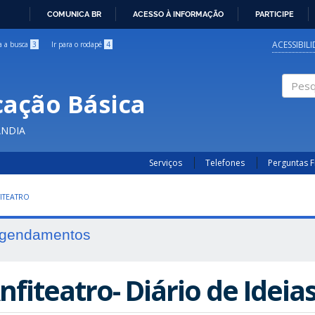
COMUNICA BR
ACESSO À INFORMAÇÃO
PARTICIPE
IR
PARA
ACESSIBIL
ra a busca
3
Ir para o rodapé
4
O
CONTEÚDO
cação Básica
Pesqui
ÂNDIA
Serviços
Telefones
Perguntas 
ITEATRO
gendamentos
nfiteatro- Diário de Ideia