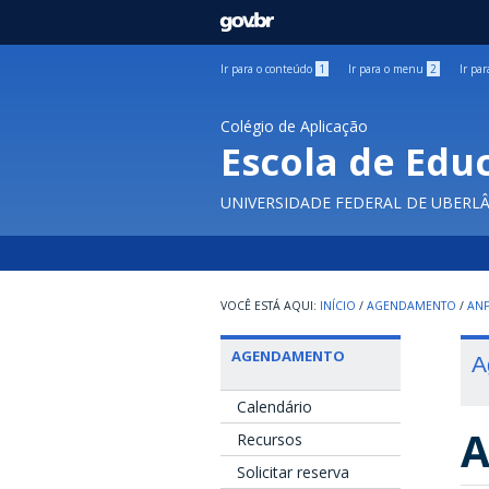
GOVBR
Ir para o conteúdo
1
Ir para o menu
2
Ir pa
Colégio de Aplicação
Escola de Edu
UNIVERSIDADE FEDERAL DE UBERL
INÍCIO
/
AGENDAMENTO
/
ANF
AGENDAMENTO
A
Calendário
A
Recursos
Solicitar reserva