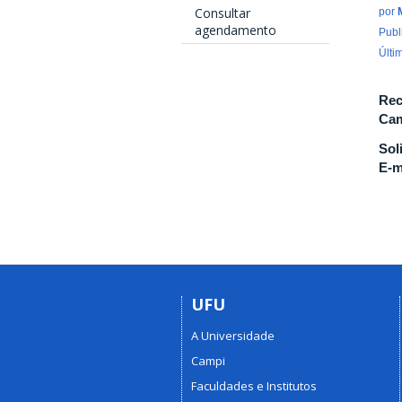
Consultar
por
agendamento
Publ
Últi
Rec
Cam
Sol
E-m
UFU
A Universidade
Campi
Faculdades e Institutos