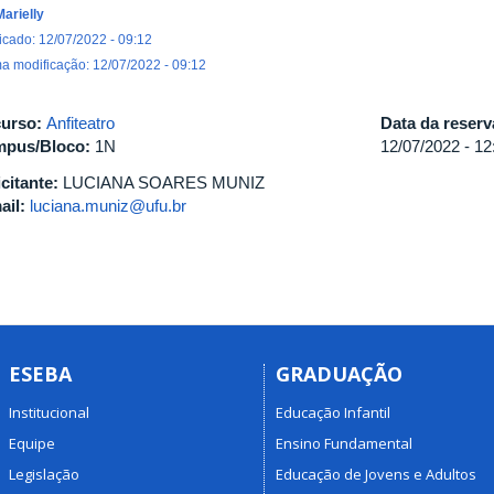
Marielly
icado: 12/07/2022 - 09:12
ma modificação: 12/07/2022 - 09:12
urso:
Anfiteatro
Data da reser
pus/Bloco:
1N
12/07/2022 -
12
icitante:
LUCIANA SOARES MUNIZ
ail:
luciana.muniz@ufu.br
ESEBA
GRADUAÇÃO
Institucional
Educação Infantil
Equipe
Ensino Fundamental
Legislação
Educação de Jovens e Adultos