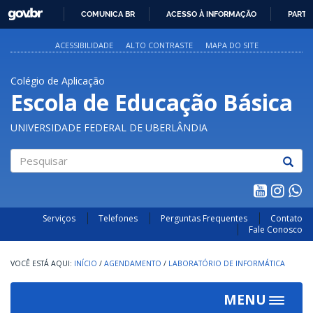
GOVBR
COMUNICA BR
ACESSO À INFORMAÇÃO
PARTI
IR
PARA
ACESSIBILIDADE
ALTO CONTRASTE
MAPA DO SITE
O
CONTEÚDO
Colégio de Aplicação
Escola de Educação Básica
UNIVERSIDADE FEDERAL DE UBERLÂNDIA
Pesquisar
Serviços
Telefones
Perguntas Frequentes
Contato
Fale Conosco
INÍCIO
/
AGENDAMENTO
/
LABORATÓRIO DE INFORMÁTICA
MENU
Toggle