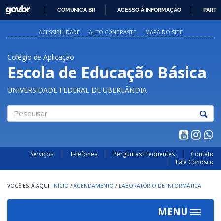
GOVBR
COMUNICA BR
ACESSO À INFORMAÇÃO
PARTI
IR
PARA
ACESSIBILIDADE
ALTO CONTRASTE
MAPA DO SITE
O
CONTEÚDO
Colégio de Aplicação
Escola de Educação Básica
UNIVERSIDADE FEDERAL DE UBERLÂNDIA
Pesquisar
Serviços
Telefones
Perguntas Frequentes
Contato
Fale Conosco
INÍCIO
/
AGENDAMENTO
/
LABORATÓRIO DE INFORMÁTICA
MENU
Toggle