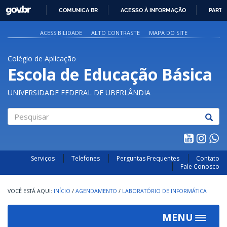
GOVBR
COMUNICA BR
ACESSO À INFORMAÇÃO
PARTI
IR
PARA
ACESSIBILIDADE
ALTO CONTRASTE
MAPA DO SITE
O
CONTEÚDO
Colégio de Aplicação
Escola de Educação Básica
UNIVERSIDADE FEDERAL DE UBERLÂNDIA
Pesquisar
Serviços
Telefones
Perguntas Frequentes
Contato
Fale Conosco
INÍCIO
/
AGENDAMENTO
/
LABORATÓRIO DE INFORMÁTICA
MENU
Toggle