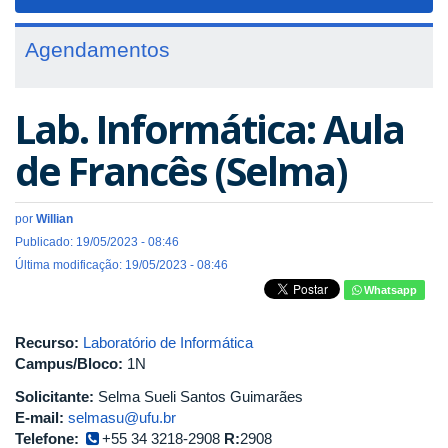
navigat
Agendamentos
Lab. Informática: Aula
de Francês (Selma)
por
Willian
Publicado: 19/05/2023 - 08:46
Última modificação: 19/05/2023 - 08:46
Whatsapp
Recurso:
Laboratório de Informática
Campus/Bloco:
1N
Solicitante:
Selma Sueli Santos Guimarães
E-mail:
selmasu@ufu.br
Telefone:
+55 34 3218-2908
R:
2908