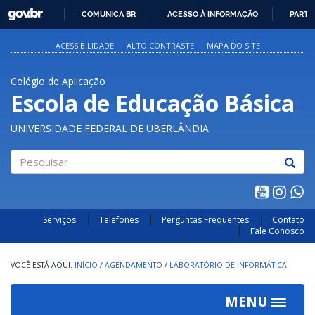
GOVBR
COMUNICA BR
ACESSO À INFORMAÇÃO
PARTI
IR
PARA
ACESSIBILIDADE
ALTO CONTRASTE
MAPA DO SITE
O
CONTEÚDO
Colégio de Aplicação
Escola de Educação Básica
UNIVERSIDADE FEDERAL DE UBERLÂNDIA
Pesquisar
Serviços
Telefones
Perguntas Frequentes
Contato
Fale Conosco
INÍCIO
/
AGENDAMENTO
/
LABORATÓRIO DE INFORMÁTICA
MENU
Toggle