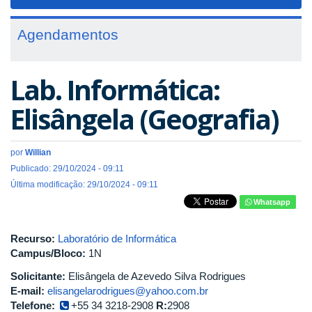
navigat
Agendamentos
Lab. Informática:
Elisângela (Geografia)
por
Willian
Publicado: 29/10/2024 - 09:11
Última modificação: 29/10/2024 - 09:11
Whatsapp
Recurso:
Laboratório de Informática
Campus/Bloco:
1N
Solicitante:
Elisângela de Azevedo Silva Rodrigues
E-mail:
elisangelarodrigues@yahoo.com.br
Telefone:
+55 34 3218-2908
R:
2908