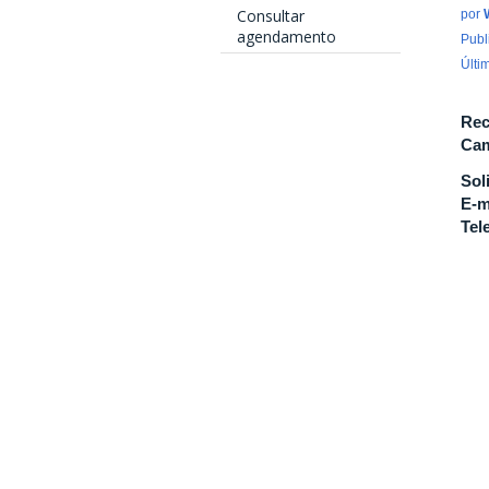
Consultar
por
agendamento
Publ
Últi
Rec
Cam
Sol
E-m
Tel