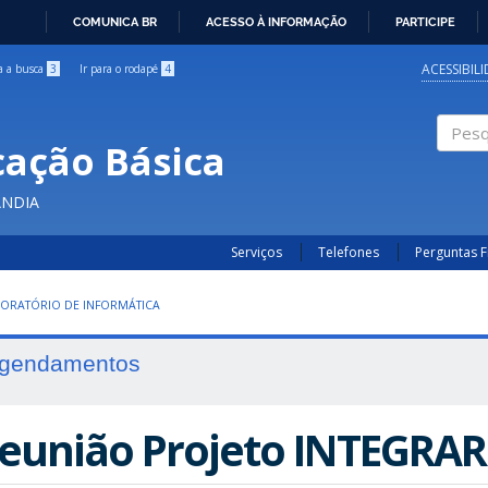
COMUNICA BR
ACESSO À INFORMAÇÃO
PARTICIPE
IR
PARA
ACESSIBIL
ra a busca
3
Ir para o rodapé
4
O
CONTEÚDO
cação Básica
Pesqui
ÂNDIA
Serviços
Telefones
Perguntas 
ORATÓRIO DE INFORMÁTICA
gendamentos
eunião Projeto INTEGRAR