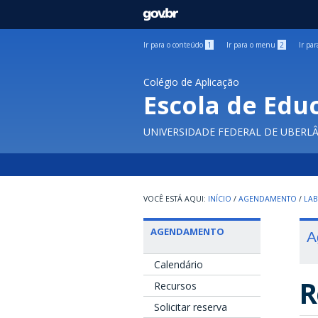
GOVBR
Ir para o conteúdo
1
Ir para o menu
2
Ir pa
Colégio de Aplicação
Escola de Edu
UNIVERSIDADE FEDERAL DE UBERL
INÍCIO
/
AGENDAMENTO
/
LAB
AGENDAMENTO
A
Calendário
R
Recursos
Solicitar reserva