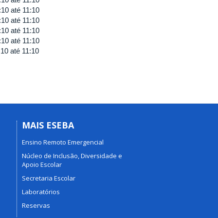
:10
até
11:10
:10
até
11:10
:10
até
11:10
:10
até
11:10
:10
até
11:10
MAIS ESEBA
Ensino Remoto Emergencial
Núcleo de Inclusão, Diversidade e
Apoio Escolar
Secretaria Escolar
Laboratórios
Reservas