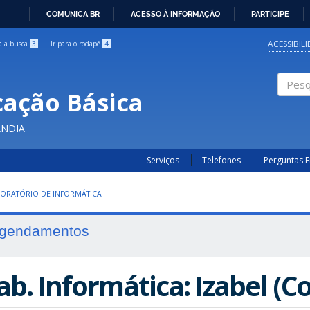
COMUNICA BR
ACESSO À INFORMAÇÃO
PARTICIPE
IR
PARA
ACESSIBIL
ra a busca
3
Ir para o rodapé
4
O
CONTEÚDO
cação Básica
Pesqui
ÂNDIA
Serviços
Telefones
Perguntas 
ORATÓRIO DE INFORMÁTICA
gendamentos
ab. Informática: Izabel (