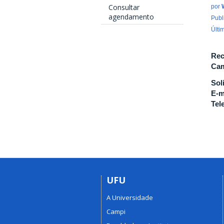
Consultar
por
agendamento
Publ
Últi
Rec
Cam
Sol
E-m
Tel
UFU
A Universidade
Campi