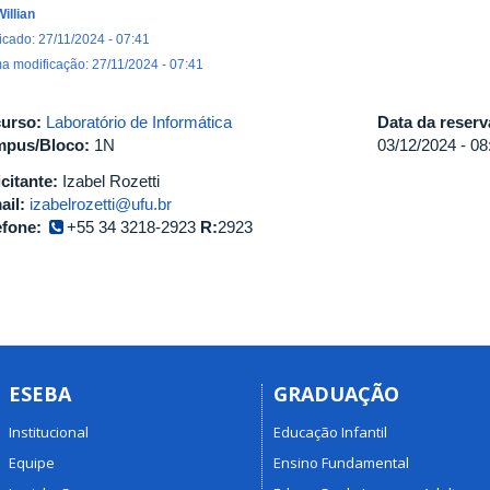
Willian
icado: 27/11/2024 - 07:41
ma modificação: 27/11/2024 - 07:41
urso:
Laboratório de Informática
Data da reser
pus/Bloco:
1N
03/12/2024 -
08
icitante:
Izabel Rozetti
ail:
izabelrozetti@ufu.br
efone:
+55 34 3218-2923
R:
2923
ESEBA
GRADUAÇÃO
Institucional
Educação Infantil
Equipe
Ensino Fundamental