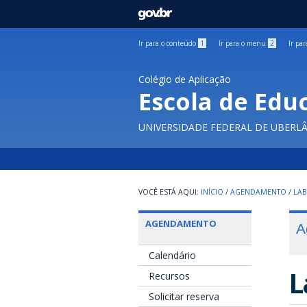
GOVBR
Ir para o conteúdo
1
Ir para o menu
2
Ir pa
Colégio de Aplicação
Escola de Edu
UNIVERSIDADE FEDERAL DE UBERL
INÍCIO
/
AGENDAMENTO
/
LAB
AGENDAMENTO
A
Calendário
L
Recursos
Solicitar reserva