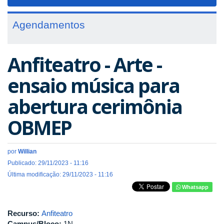
navigat
Agendamentos
Anfiteatro - Arte -
ensaio música para
abertura cerimônia
OBMEP
por
Willian
Publicado: 29/11/2023 - 11:16
Última modificação: 29/11/2023 - 11:16
Whatsapp
Recurso:
Anfiteatro
Campus/Bloco:
1N