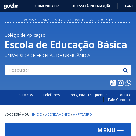
GOVBR
COMUNICA BR
ACESSO À INFORMAÇÃO
PARTI
IR
PARA
ACESSIBILIDADE
ALTO CONTRASTE
MAPA DO SITE
O
CONTEÚDO
Colégio de Aplicação
Escola de Educação Básica
UNIVERSIDADE FEDERAL DE UBERLÂNDIA
Pesquisar
Serviços
Telefones
Perguntas Frequentes
Contato
Fale Conosco
INÍCIO
/
AGENDAMENTO
/
ANFITEATRO
MENU
Toggle