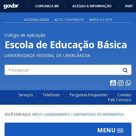
GOVBR
COMUNICA BR
ACESSO À INFORMAÇÃO
PARTI
IR
PARA
ACESSIBILIDADE
ALTO CONTRASTE
MAPA DO SITE
O
CONTEÚDO
Colégio de Aplicação
Escola de Educação Básica
UNIVERSIDADE FEDERAL DE UBERLÂNDIA
Pesquisar
Serviços
Telefones
Perguntas Frequentes
Contato
Fale Conosco
INÍCIO
/
AGENDAMENTO
/
LABORATÓRIO DE INFORMÁTICA
MENU
Toggle