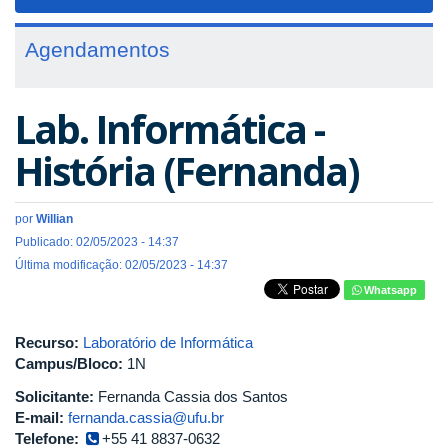
navigat
Agendamentos
Lab. Informática -
História (Fernanda)
por
Willian
Publicado: 02/05/2023 - 14:37
Última modificação: 02/05/2023 - 14:37
Whatsapp
Recurso:
Laboratório de Informática
Campus/Bloco:
1N
Solicitante:
Fernanda Cassia dos Santos
E-mail:
fernanda.cassia@ufu.br
Telefone:
+55 41 8837-0632