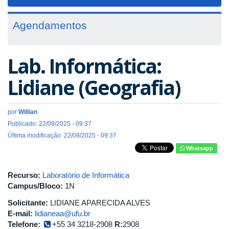
navigat
Agendamentos
Lab. Informática:
Lidiane (Geografia)
por
Willian
Publicado: 22/09/2025 - 09:37
Última modificação: 22/09/2025 - 09:37
Whatsapp
Recurso:
Laboratório de Informática
Campus/Bloco:
1N
Solicitante:
LIDIANE APARECIDA ALVES
E-mail:
lidianeaa@ufu.br
Telefone:
+55 34 3218-2908
R:
2908