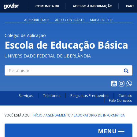
GOVBR
COMUNICA BR
ACESSO À INFORMAÇÃO
PARTI
IR
PARA
ACESSIBILIDADE
ALTO CONTRASTE
MAPA DO SITE
O
CONTEÚDO
Colégio de Aplicação
Escola de Educação Básica
UNIVERSIDADE FEDERAL DE UBERLÂNDIA
Pesquisar
Serviços
Telefones
Perguntas Frequentes
Contato
Fale Conosco
INÍCIO
/
AGENDAMENTO
/
LABORATÓRIO DE INFORMÁTICA
MENU
Toggle