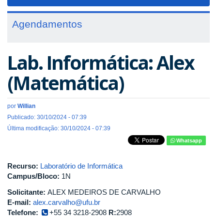
navigat
Agendamentos
Lab. Informática: Alex
(Matemática)
por
Willian
Publicado: 30/10/2024 - 07:39
Última modificação: 30/10/2024 - 07:39
Whatsapp
Recurso:
Laboratório de Informática
Campus/Bloco:
1N
Solicitante:
ALEX MEDEIROS DE CARVALHO
E-mail:
alex.carvalho@ufu.br
Telefone:
+55 34 3218-2908
R:
2908