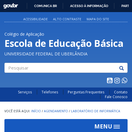
GOVBR
COMUNICA BR
ACESSO À INFORMAÇÃO
PARTI
IR
PARA
ACESSIBILIDADE
ALTO CONTRASTE
MAPA DO SITE
O
CONTEÚDO
Colégio de Aplicação
Escola de Educação Básica
UNIVERSIDADE FEDERAL DE UBERLÂNDIA
Pesquisar
Serviços
Telefones
Perguntas Frequentes
Contato
Fale Conosco
INÍCIO
/
AGENDAMENTO
/
LABORATÓRIO DE INFORMÁTICA
MENU
Toggle