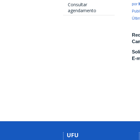
Consultar
por
agendamento
Publ
Últi
Rec
Cam
Sol
E-m
UFU