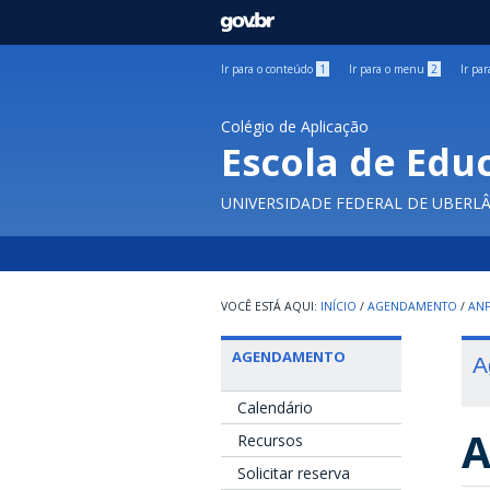
GOVBR
Ir para o conteúdo
1
Ir para o menu
2
Ir pa
Colégio de Aplicação
Escola de Edu
UNIVERSIDADE FEDERAL DE UBERL
INÍCIO
/
AGENDAMENTO
/
ANF
AGENDAMENTO
A
Calendário
A
Recursos
Solicitar reserva