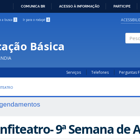
COMUNICA BR
ACESSO À INFORMAÇÃO
PARTICIPE
IR
PARA
ACESSIBIL
ra a busca
3
Ir para o rodapé
4
O
CONTEÚDO
cação Básica
Pesqui
ÂNDIA
Serviços
Telefones
Perguntas 
ITEATRO
gendamentos
nfiteatro- 9ª Semana de 