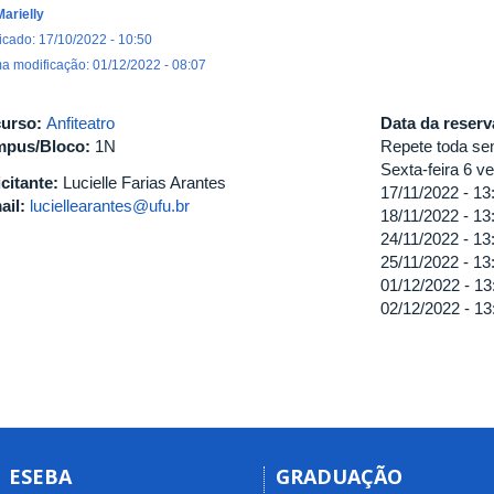
Marielly
icado: 17/10/2022 - 10:50
ma modificação: 01/12/2022 - 08:07
urso:
Anfiteatro
Data da reser
pus/Bloco:
1N
Repete toda sem
Sexta-feira 6 v
icitante:
Lucielle Farias Arantes
17/11/2022 -
13
ail:
luciellearantes@ufu.br
18/11/2022 -
13
24/11/2022 -
13
25/11/2022 -
13
01/12/2022 -
13
02/12/2022 -
13
ESEBA
GRADUAÇÃO