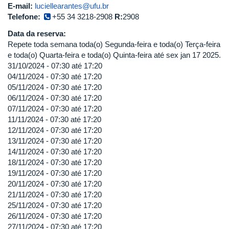
E-mail:
luciellearantes@ufu.br
Telefone:
+55 34 3218-2908
R:
2908
Data da reserva:
Repete toda semana toda(o) Segunda-feira e toda(o) Terça-feira
e toda(o) Quarta-feira e toda(o) Quinta-feira até sex jan 17 2025.
31/10/2024 -
07:30
até
17:20
04/11/2024 -
07:30
até
17:20
05/11/2024 -
07:30
até
17:20
06/11/2024 -
07:30
até
17:20
07/11/2024 -
07:30
até
17:20
11/11/2024 -
07:30
até
17:20
12/11/2024 -
07:30
até
17:20
13/11/2024 -
07:30
até
17:20
14/11/2024 -
07:30
até
17:20
18/11/2024 -
07:30
até
17:20
19/11/2024 -
07:30
até
17:20
20/11/2024 -
07:30
até
17:20
21/11/2024 -
07:30
até
17:20
25/11/2024 -
07:30
até
17:20
26/11/2024 -
07:30
até
17:20
27/11/2024 -
07:30
até
17:20