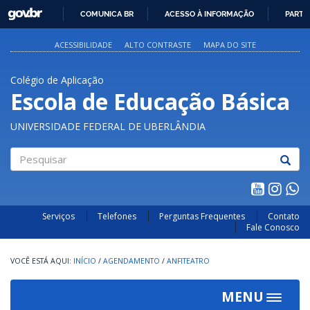
GOVBR
COMUNICA BR
ACESSO À INFORMAÇÃO
PARTI
IR
PARA
ACESSIBILIDADE
ALTO CONTRASTE
MAPA DO SITE
O
CONTEÚDO
Colégio de Aplicação
Escola de Educação Básica
UNIVERSIDADE FEDERAL DE UBERLÂNDIA
Pesquisar
Serviços
Telefones
Perguntas Frequentes
Contato
Fale Conosco
INÍCIO
/
AGENDAMENTO
/
ANFITEATRO
MENU
Toggle