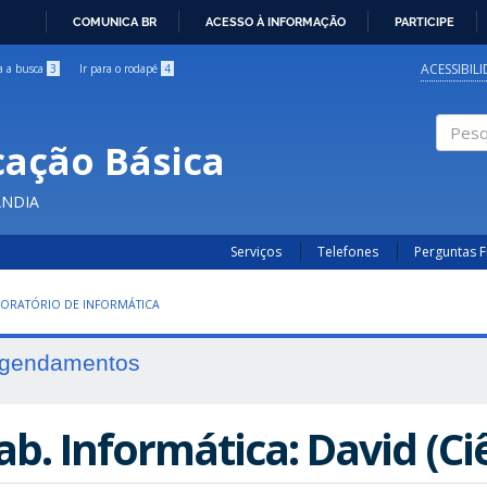
COMUNICA BR
ACESSO À INFORMAÇÃO
PARTICIPE
IR
PARA
ACESSIBIL
ra a busca
3
Ir para o rodapé
4
O
CONTEÚDO
cação Básica
Pesqui
ÂNDIA
Serviços
Telefones
Perguntas 
ORATÓRIO DE INFORMÁTICA
gendamentos
ab. Informática: David (Ci