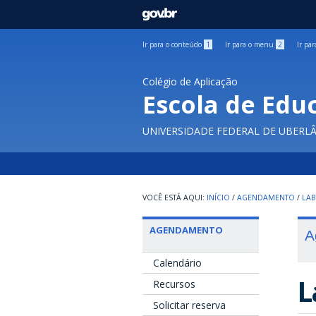
GOVBR
Ir para o conteúdo
1
Ir para o menu
2
Ir pa
Colégio de Aplicação
Escola de Edu
UNIVERSIDADE FEDERAL DE UBERL
INÍCIO
/
AGENDAMENTO
/
LAB
AGENDAMENTO
A
Calendário
L
Recursos
Solicitar reserva