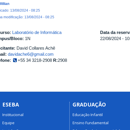
Willian
icado: 13/08/2024 - 08:25
ma modificação: 13/08/2024 - 08:25
urso:
Laboratório de Informática
Data da reser
pus/Bloco:
1N
22/08/2024 -
10
icitante:
David Collares Achê
ail:
davidache6@gmail.com
efone:
+55 34 3218-2908
R:
2908
ESEBA
GRADUAÇÃO
Institucional
Educação Infantil
Equipe
Ensino Fundamental