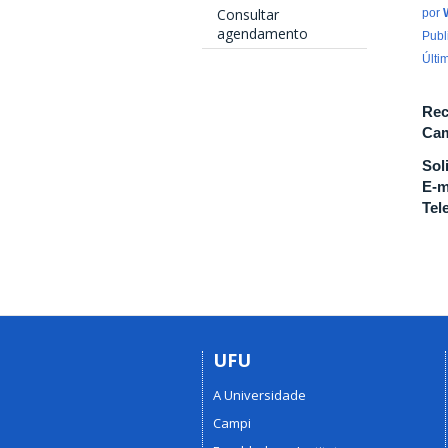
Consultar
por
agendamento
Publ
Últi
Rec
Cam
Sol
E-m
Tel
UFU
A Universidade
Campi