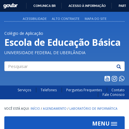
GOVBR
COMUNICA BR
ACESSO À INFORMAÇÃO
PARTI
IR
PARA
ACESSIBILIDADE
ALTO CONTRASTE
MAPA DO SITE
O
CONTEÚDO
Colégio de Aplicação
Escola de Educação Básica
UNIVERSIDADE FEDERAL DE UBERLÂNDIA
Pesquisar
Serviços
Telefones
Perguntas Frequentes
Contato
Fale Conosco
INÍCIO
/
AGENDAMENTO
/
LABORATÓRIO DE INFORMÁTICA
MENU
Toggle