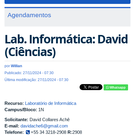
navigat
Agendamentos
Lab. Informática: David
(Ciências)
por
Willian
Publicado: 27/11/2024 - 07:30
Última modificação: 27/11/2024 - 07:30
Whatsapp
Recurso:
Laboratório de Informática
Campus/Bloco:
1N
Solicitante:
David Collares Achê
E-mail:
davidache6@gmail.com
Telefone:
+55 34 3218-2908
R:
2908