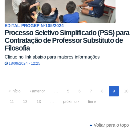
EDITAL PROGEP Nº105/2024
Processo Seletivo Simplificado (PSS) para
Contratação de Professor Substituto de
Filosofia
Clique no link abaixo para maiores informações
18/09/2024 - 12:25
« início
‹ anterior
…
5
6
7
8
9
10
11
12
13
…
próximo ›
fim »
Voltar para o topo