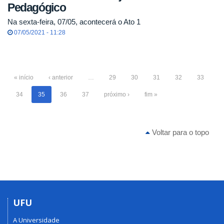
Pedagógico
Na sexta-feira, 07/05, acontecerá o Ato 1
07/05/2021 - 11:28
« início
‹ anterior
…
29
30
31
32
33
34
35
36
37
próximo ›
fim »
Voltar para o topo
UFU
A Universidade