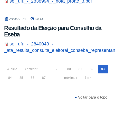
sei_ufu_-_2838994_-_nota_proae_3.pdf
28/06/2021
14:30
Resultado da Eleição para Conselho da
Eseba
sei_ufu_-_2840043_-
_ata_resulta_consulta_eleitoral_conseba_representan
« início
‹ anterior
…
79
80
81
82
83
84
85
86
87
…
próximo ›
fim »
Voltar para o topo