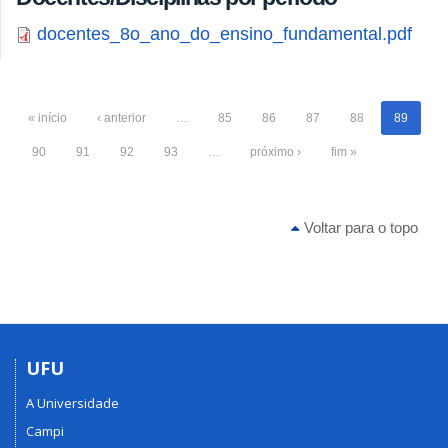
docentes_8o_ano_do_ensino_fundamental.pdf
« início
‹ anterior
…
85
86
87
88
89
90
91
92
93
…
próximo ›
fim »
Voltar para o topo
UFU
A Universidade
Campi