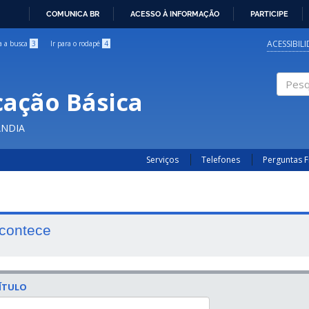
COMUNICA BR
ACESSO À INFORMAÇÃO
PARTICIPE
IR
PARA
ACESSIBIL
ra a busca
3
Ir para o rodapé
4
O
CONTEÚDO
cação Básica
Pesqui
ÂNDIA
Serviços
Telefones
Perguntas 
contece
ÍTULO