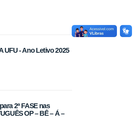
A UFU - Ano Letivo 2025
para 2ª FASE nas
GUÊS OP – BÊ – Á –