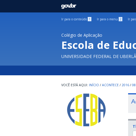
GOVBR
Ir para o conteúdo
1
Ir para o menu
2
Ir pa
Colégio de Aplicação
Escola de Edu
UNIVERSIDADE FEDERAL DE UBERL
INÍCIO
/
ACONTECE
/
2016
/
08
A
T