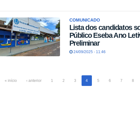
COMUNICADO
Lista dos candidatos so
Público Eseba Ano Leti
Preliminar
24/09/2025 - 11:46
« início
‹ anterior
1
2
3
4
5
6
7
8