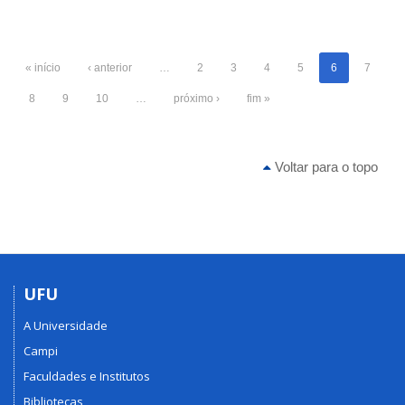
« início
‹ anterior
…
2
3
4
5
6
7
8
9
10
…
próximo ›
fim »
Voltar para o topo
UFU
A Universidade
Campi
Faculdades e Institutos
Bibliotecas