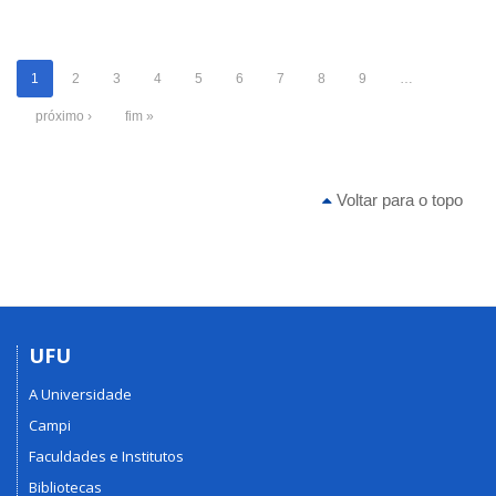
1
2
3
4
5
6
7
8
9
…
próximo ›
fim »
Voltar para o topo
UFU
A Universidade
Campi
Faculdades e Institutos
Bibliotecas