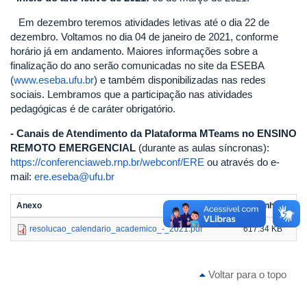
Em dezembro teremos atividades letivas até o dia 22 de
dezembro. Voltamos no dia 04 de janeiro de 2021, conforme
horário já em andamento. Maiores informações sobre a
finalização do ano serão comunicadas no site da ESEBA
(
www.eseba.ufu.br
) e também disponibilizadas nas redes
sociais. Lembramos que a participação nas atividades
pedagógicas é de caráter obrigatório.
- Canais de Atendimento da Plataforma MTeams no ENSINO
REMOTO EMERGENCIAL
(durante as aulas síncronas):
https://conferenciaweb.rnp.br/webconf/ERE
ou através do e-
mail:
ere.eseba@ufu.br
Anexo
Tamanho
resolucao_calendario_academico_-_2021.pdf
617.34 KB
Voltar para o topo