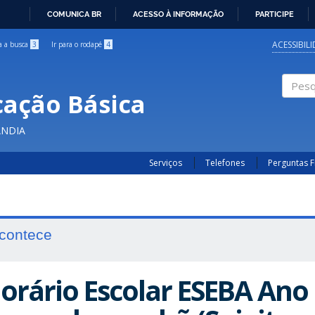
COMUNICA BR
ACESSO À INFORMAÇÃO
PARTICIPE
IR
PARA
ACESSIBIL
ra a busca
3
Ir para o rodapé
4
O
CONTEÚDO
cação Básica
Pesqui
ÂNDIA
Serviços
Telefones
Perguntas 
contece
orário Escolar ESEBA Ano 