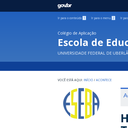
GOVBR
Ir para o conteúdo
1
Ir para o menu
2
Ir pa
Colégio de Aplicação
Escola de Edu
UNIVERSIDADE FEDERAL DE UBERL
INÍCIO
/
ACONTECE
A
H