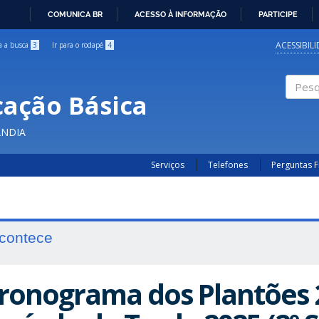
COMUNICA BR
ACESSO À INFORMAÇÃO
PARTICIPE
IR
PARA
ACESSIBIL
ra a busca
3
Ir para o rodapé
4
O
CONTEÚDO
cação Básica
Pesqui
ÂNDIA
Serviços
Telefones
Perguntas 
contece
ronograma dos Plantões 2º 