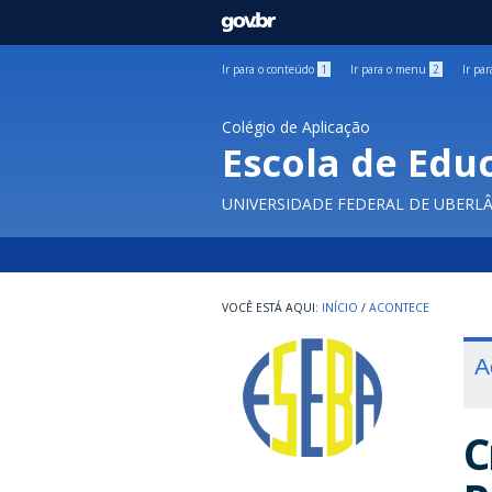
GOVBR
Ir para o conteúdo
1
Ir para o menu
2
Ir pa
Colégio de Aplicação
Escola de Edu
UNIVERSIDADE FEDERAL DE UBERL
INÍCIO
/
ACONTECE
A
C