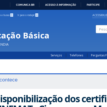
COMUNICA BR
ACESSO À INFORMAÇÃO
PARTICIPE
IR
PARA
ACESSIBIL
ra a busca
3
Ir para o rodapé
4
O
CONTEÚDO
cação Básica
Pesqui
ÂNDIA
Serviços
Telefones
Perguntas 
contece
isponibilização dos certif