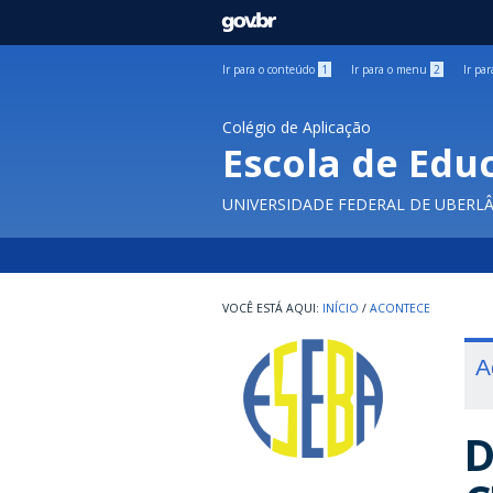
GOVBR
Ir para o conteúdo
1
Ir para o menu
2
Ir pa
Colégio de Aplicação
Escola de Edu
UNIVERSIDADE FEDERAL DE UBERL
INÍCIO
/
ACONTECE
A
D