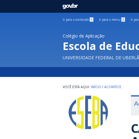
GOVBR
Ir para o conteúdo
1
Ir para o menu
2
Ir pa
Colégio de Aplicação
Escola de Edu
UNIVERSIDADE FEDERAL DE UBERL
INÍCIO
/
ACONTECE
A
C