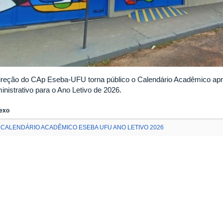
ireção do CAp Eseba-UFU torna público o Calendário Acadêmico ap
inistrativo para o Ano Letivo de 2026.
exo
CALENDÁRIO ACADÊMICO ESEBA UFU ANO LETIVO 2026