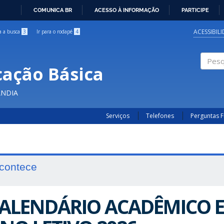
COMUNICA BR
ACESSO À INFORMAÇÃO
PARTICIPE
IR
PARA
ACESSIBIL
ra a busca
3
Ir para o rodapé
4
O
CONTEÚDO
cação Básica
Pesqui
ÂNDIA
Serviços
Telefones
Perguntas 
contece
ALENDÁRIO ACADÊMICO E