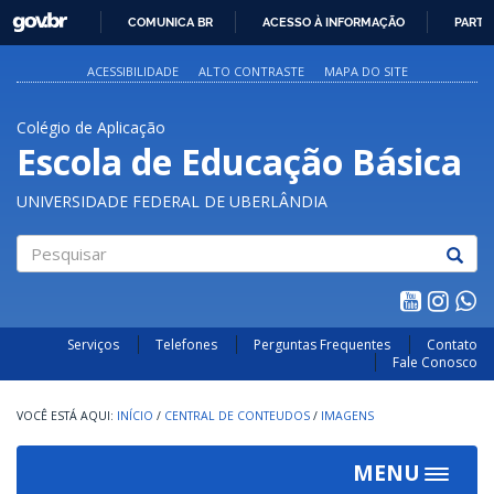
GOVBR
COMUNICA BR
ACESSO À INFORMAÇÃO
PARTI
IR
PARA
ACESSIBILIDADE
ALTO CONTRASTE
MAPA DO SITE
O
CONTEÚDO
Colégio de Aplicação
Escola de Educação Básica
UNIVERSIDADE FEDERAL DE UBERLÂNDIA
Pesquisar
Serviços
Telefones
Perguntas Frequentes
Contato
Fale Conosco
INÍCIO
/
CENTRAL DE CONTEUDOS
/
IMAGENS
MENU
Toggle