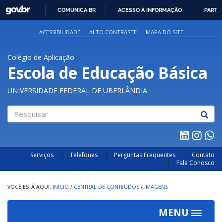
GOVBR
COMUNICA BR
ACESSO À INFORMAÇÃO
PARTI
IR
PARA
ACESSIBILIDADE
ALTO CONTRASTE
MAPA DO SITE
O
CONTEÚDO
Colégio de Aplicação
Escola de Educação Básica
UNIVERSIDADE FEDERAL DE UBERLÂNDIA
Pesquisar
Serviços
Telefones
Perguntas Frequentes
Contato
Fale Conosco
INÍCIO
/
CENTRAL DE CONTEUDOS
/
IMAGENS
MENU
Toggle