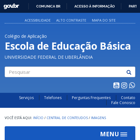
GOVBR
COMUNICA BR
ACESSO À INFORMAÇÃO
PARTI
IR
PARA
ACESSIBILIDADE
ALTO CONTRASTE
MAPA DO SITE
O
CONTEÚDO
Colégio de Aplicação
Escola de Educação Básica
UNIVERSIDADE FEDERAL DE UBERLÂNDIA
Pesquisar
Serviços
Telefones
Perguntas Frequentes
Contato
Fale Conosco
INÍCIO
/
CENTRAL DE CONTEUDOS
/
IMAGENS
MENU
Toggle