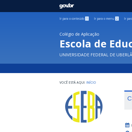
GOVBR
Ir para o conteúdo
1
Ir para o menu
2
Ir pa
Colégio de Aplicação
Escola de Edu
UNIVERSIDADE FEDERAL DE UBERL
INÍCIO
C