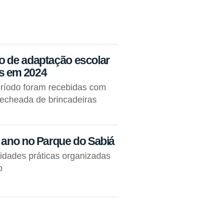
do de adaptação escolar
es em 2024
eríodo foram recebidas com
recheada de brincadeiras
º ano no Parque do Sabiá
vidades práticas organizadas
o