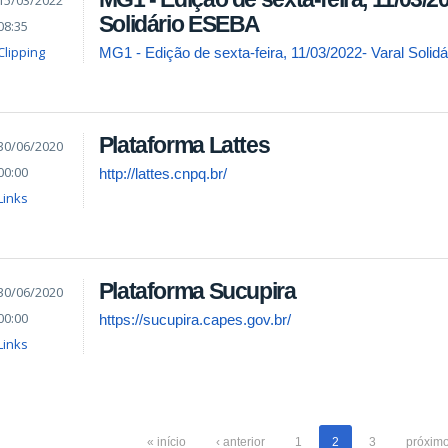
15/03/2022
Solidário ESEBA
08:35
Clipping
MG1 - Edição de sexta-feira, 11/03/2022- Varal Soli
Plataforma Lattes
30/06/2020
00:00
http://lattes.cnpq.br/
Links
Plataforma Sucupira
30/06/2020
00:00
https://sucupira.capes.gov.br/
Links
« início
‹ anterior
1
2
3
próximo