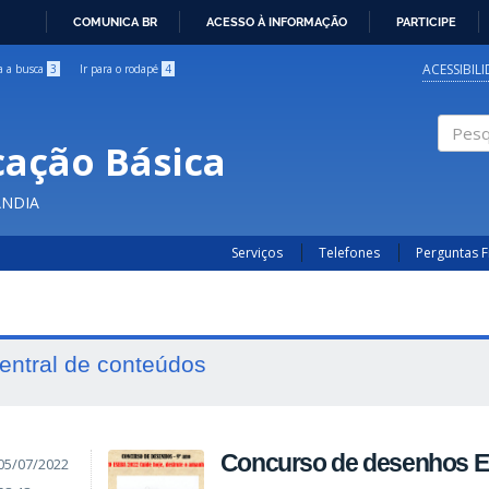
COMUNICA BR
ACESSO À INFORMAÇÃO
PARTICIPE
IR
PARA
ACESSIBIL
ra a busca
3
Ir para o rodapé
4
O
CONTEÚDO
cação Básica
Pesqui
ÂNDIA
Serviços
Telefones
Perguntas 
entral de conteúdos
Concurso de desenhos E
05/07/2022