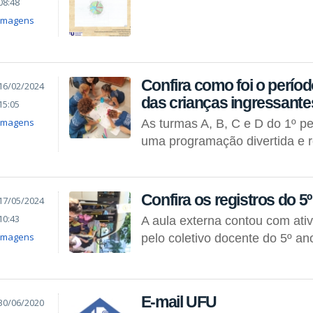
08:48
Imagens
Confira como foi o perío
16/02/2024
das crianças ingressant
15:05
Imagens
As turmas A, B, C e D do 1º p
uma programação divertida e 
Confira os registros do 5
17/05/2024
10:43
A aula externa contou com ati
Imagens
pelo coletivo docente do 5º an
E-mail UFU
30/06/2020