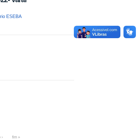
dário ESEBA
 ›
fim »