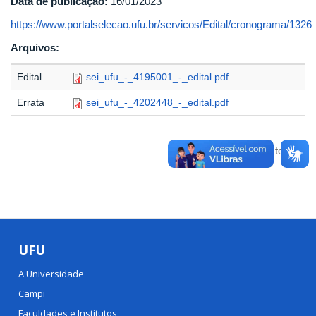
Data de publicação:
16/01/2023
https://www.portalselecao.ufu.br/servicos/Edital/cronograma/1326
Arquivos:
Edital
sei_ufu_-_4195001_-_edital.pdf
Errata
sei_ufu_-_4202448_-_edital.pdf
Voltar para o topo
UFU
A Universidade
Campi
Faculdades e Institutos