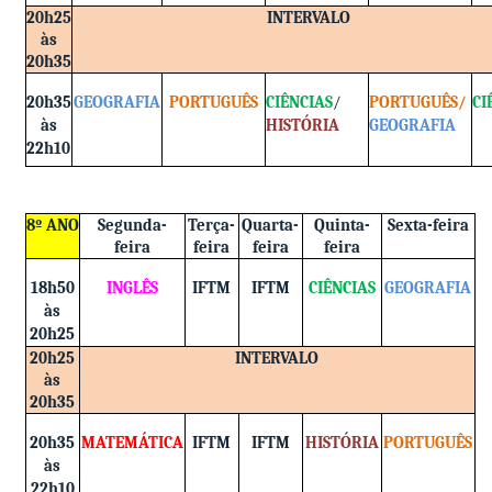
20h25
INTERVALO
às
20h35
20h35
GEOGRAFIA
PORTUGUÊS
CIÊNCIAS
/
PORTUGUÊS/
CI
às
HISTÓRIA
GEOGRAFIA
22h10
8º ANO
Segunda-
Terça-
Quarta-
Quinta-
Sexta-feira
feira
feira
feira
feira
18h50
INGLÊS
IFTM
IFTM
CIÊNCIAS
GEOGRAFIA
às
20h25
20h25
INTERVALO
às
20h35
20h35
MATEMÁTICA
IFTM
IFTM
HISTÓRIA
PORTUGUÊS
às
22h10