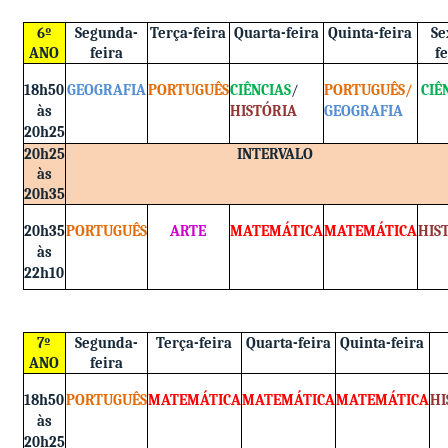
6º
Segunda-
Terça-feira
Quarta-feira
Quinta-feira
Se
ANO
feira
f
18h50
GEOGRAFIA
PORTUGUÊS
CIÊNCIAS
/
PORTUGUÊS/
CIÊ
às
HISTÓRIA
GEOGRAFIA
20h25
20h25
INTERVALO
às
20h35
20h35
PORTUGUÊS
ARTE
MATEMÁTICA
MATEMÁTICA
HIS
às
22h10
7º
Segunda-
Terça-feira
Quarta-feira
Quinta-feira
ANO
feira
18h50
PORTUGUÊS
MATEMÁTICA
MATEMÁTICA
MATEMÁTICA
HI
às
20h25