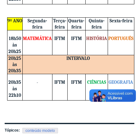
9º ANO
Segunda-
Terça-
Quarta-
Quinta-
Sexta-feira
feira
feira
feira
feira
18h50
MATEMÁTICA
IFTM
IFTM
HISTÓRIA
PORTUGUÊS
às
20h25
20h25
INTERVALO
às
20h35
20h35
-
IFTM
IFTM
CIÊNCIAS
GEOGRAFIA
às
22h10
Tópicos:
conteúdo modelo