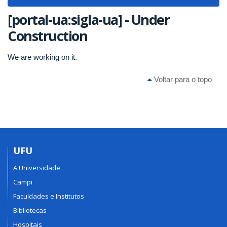
navigat
[portal-ua:sigla-ua] - Under
Construction
We are working on it.
Voltar para o topo
UFU
A Universidade
Campi
Faculdades e Institutos
Bibliotecas
Hospitais