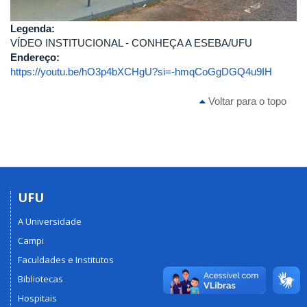
Legenda:
VÍDEO INSTITUCIONAL - CONHEÇA A ESEBA/UFU
Endereço:
https://youtu.be/hO3p4bXCHgU?si=-hmqCoGgDGQ4u9IH
Voltar para o topo
UFU
A Universidade
Campi
Faculdades e Institutos
Bibliotecas
Hospitais