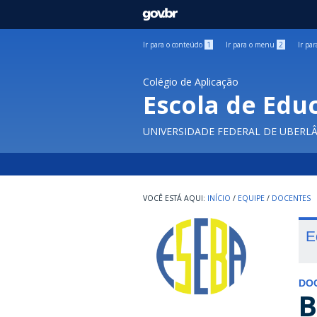
GOVBR
Ir para o conteúdo
1
Ir para o menu
2
Ir pa
Colégio de Aplicação
Escola de Edu
UNIVERSIDADE FEDERAL DE UBERL
INÍCIO
/
EQUIPE
/
DOCENTES
E
DO
B