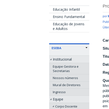
Pro
Educação Infantil
Ensino Fundamental
por
Publ
Educação de Jovens
Últi
e Adultos
Car
ESEBA
Sit
Tit
Institucional
Dat
Equipe Gestora e
Secretarias
Reg
Nossos números
Qua
Mural de Diretores
Mes
púb
Ingresso
pub
Equipe
psi
em 
Corpo Docente