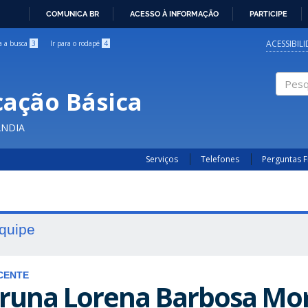
COMUNICA BR
ACESSO À INFORMAÇÃO
PARTICIPE
IR
PARA
ACESSIBIL
ra a busca
3
Ir para o rodapé
4
O
CONTEÚDO
cação Básica
Pesqui
ÂNDIA
Serviços
Telefones
Perguntas 
quipe
CENTE
runa Lorena Barbosa Mo