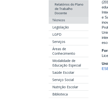
(20
Relatórios do Plano
edu
de Trabalho
Int
Docente
e S
Técnicos
ino
Legislação
Pro
Uni
LGPD
inte
Serviços
esco
Áreas de
Fo
Conhecimento
Lic
Modalidade de
Uni
Educação Especial
ES
Saúde Escolar
Serviço Social
Nutrição Escolar
Biblioteca