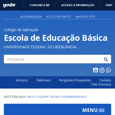
GOVBR
COMUNICA BR
ACESSO À INFORMAÇÃO
PARTI
IR
PARA
ACESSIBILIDADE
ALTO CONTRASTE
MAPA DO SITE
O
CONTEÚDO
Colégio de Aplicação
Escola de Educação Básica
UNIVERSIDADE FEDERAL DE UBERLÂNDIA
Pesquisar
Serviços
Telefones
Perguntas Frequentes
Contato
Fale Conosco
INÍCIO
/
EQUIPE
/
TECNICO ADMINISTRATIVOS
MENU
Toggle