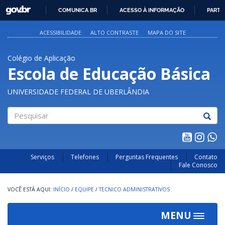
GOVBR
COMUNICA BR
ACESSO À INFORMAÇÃO
PARTI
IR
PARA
ACESSIBILIDADE
ALTO CONTRASTE
MAPA DO SITE
O
CONTEÚDO
Colégio de Aplicação
Escola de Educação Básica
UNIVERSIDADE FEDERAL DE UBERLÂNDIA
Pesquisar
Serviços
Telefones
Perguntas Frequentes
Contato
Fale Conosco
INÍCIO
/
EQUIPE
/
TECNICO ADMINISTRATIVOS
MENU
Toggle