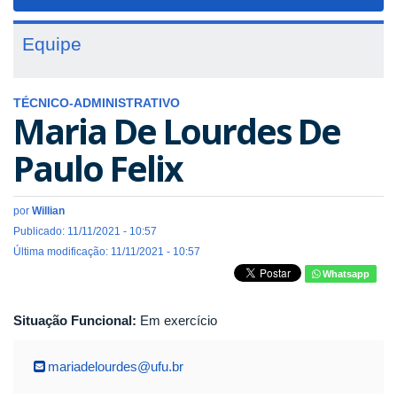
navigat
Equipe
TÉCNICO-ADMINISTRATIVO
Maria De Lourdes De
Paulo Felix
por
Willian
Publicado: 11/11/2021 - 10:57
Última modificação: 11/11/2021 - 10:57
Whatsapp
Situação Funcional:
Em exercício
mariadelourdes@ufu.br