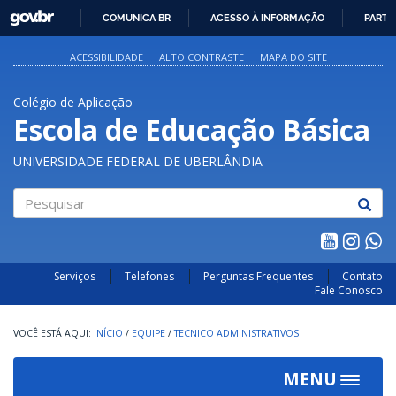
GOVBR
COMUNICA BR
ACESSO À INFORMAÇÃO
PARTI
IR
PARA
ACESSIBILIDADE
ALTO CONTRASTE
MAPA DO SITE
O
CONTEÚDO
Colégio de Aplicação
Escola de Educação Básica
UNIVERSIDADE FEDERAL DE UBERLÂNDIA
Pesquisar
Serviços
Telefones
Perguntas Frequentes
Contato
Fale Conosco
INÍCIO
/
EQUIPE
/
TECNICO ADMINISTRATIVOS
MENU
Toggle