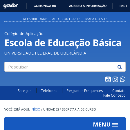
GOVBR
COMUNICA BR
ACESSO À INFORMAÇÃO
PARTI
IR
PARA
ACESSIBILIDADE
ALTO CONTRASTE
MAPA DO SITE
O
CONTEÚDO
Colégio de Aplicação
Escola de Educação Básica
UNIVERSIDADE FEDERAL DE UBERLÂNDIA
Pesquisar
Serviços
Telefones
Perguntas Frequentes
Contato
Fale Conosco
INÍCIO
/
UNIDADES
/
SECRETARIA DE CURSO
MENU
Toggle