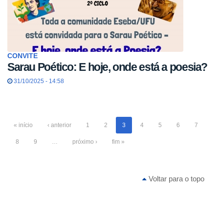
CONVITE
Sarau Poético: E hoje, onde está a poesia?
31/10/2025 - 14:58
« início
‹ anterior
1
2
3
4
5
6
7
8
9
…
próximo ›
fim »
Voltar para o topo