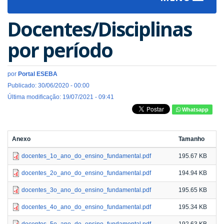
navigat
Docentes/Disciplinas
por período
por
Portal ESEBA
Publicado: 30/06/2020 - 00:00
Última modificação: 19/07/2021 - 09:41
Whatsapp
Anexo
Tamanho
docentes_1o_ano_do_ensino_fundamental.pdf
195.67 KB
docentes_2o_ano_do_ensino_fundamental.pdf
194.94 KB
docentes_3o_ano_do_ensino_fundamental.pdf
195.65 KB
docentes_4o_ano_do_ensino_fundamental.pdf
195.34 KB
docentes_5o_ano_do_ensino_fundamental.pdf
192.63 KB