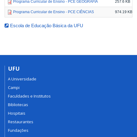
Programa Curricular de Ensino - PCE GEOGRAFIA
257.6 KB
Programa Curricular de Ensino - PCE CIÊNCIAS
974.19 KB
Escola de Educação Básica da UFU
UFU
A Universidade
Campi
Faculdades e Institutos
Bibliotecas
Hospitais
Restaurantes
Fundações