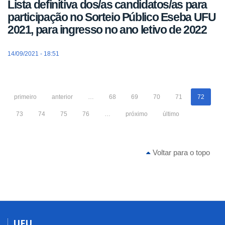
Lista definitiva dos/as candidatos/as para
participação no Sorteio Público Eseba UFU
2021, para ingresso no ano letivo de 2022
14/09/2021 - 18:51
primeiro
anterior
…
68
69
70
71
72
73
74
75
76
…
próximo
último
Voltar para o topo
UFU