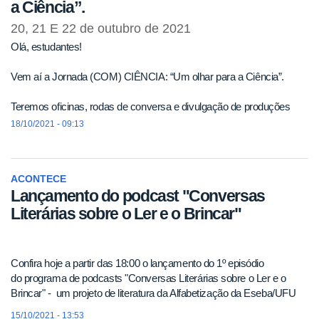
a Ciência”.
20, 21 E 22 de outubro de 2021
Olá, estudantes!
Vem aí a Jornada (COM) CIÊNCIA: “Um olhar para a Ciência”.
Teremos oficinas, rodas de conversa e divulgação de produções
feitas por vocês.
18/10/2021 - 09:13
Tudo isso para dialogarmos sobre a importância da Ciência!
ACONTECE
Lançamento do podcast "Conversas
Literárias sobre o Ler e o Brincar"
Confira hoje a partir das 18:00 o lançamento do 1º episódio
do programa de podcasts "Conversas Literárias sobre o Ler e o
Brincar" - um projeto de literatura da Alfabetização da Eseba/UFU
15/10/2021 - 13:53