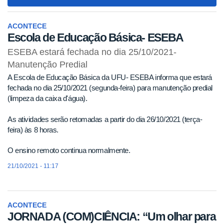
navigat
ACONTECE
Escola de Educação Básica- ESEBA
ESEBA estará fechada no dia 25/10/2021-
Manutenção Predial
A Escola de Educação Básica da UFU- ESEBA informa que estará
fechada no dia 25/10/2021 (segunda-feira) para manutenção predial
(limpeza da caixa d'água).
As atividades serão retomadas a partir do dia 26/10/2021 (terça-
feira) às 8 horas.
O ensino remoto continua normalmente.
21/10/2021 - 11:17
ACONTECE
JORNADA (COM)CIÊNCIA: “Um olhar para